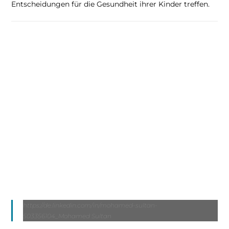
Entscheidungen für die Gesundheit ihrer Kinder treffen.
https://de.linkedin.com/in/mohamed-sultan-
503356104_Mohamed Sultan