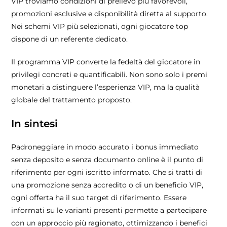
VIP troviamo condizioni di prelievo più favorevoli,
promozioni esclusive e disponibilità diretta al supporto.
Nei schemi VIP più selezionati, ogni giocatore top
dispone di un referente dedicato.
Il programma VIP converte la fedeltà del giocatore in
privilegi concreti e quantificabili. Non sono solo i premi
monetari a distinguere l’esperienza VIP, ma la qualità
globale del trattamento proposto.
In sintesi
Padroneggiare in modo accurato i bonus immediato
senza deposito e senza documento online è il punto di
riferimento per ogni iscritto informato. Che si tratti di
una promozione senza accredito o di un beneficio VIP,
ogni offerta ha il suo target di riferimento. Essere
informati su le varianti presenti permette a partecipare
con un approccio più ragionato, ottimizzando i benefici