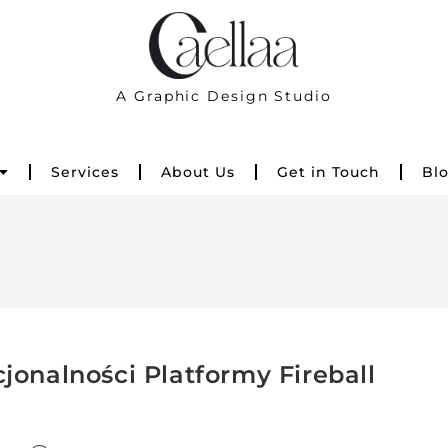
A Graphic Design Studio
Services
About Us
Get in Touch
Bl
onalności Platformy Fireball