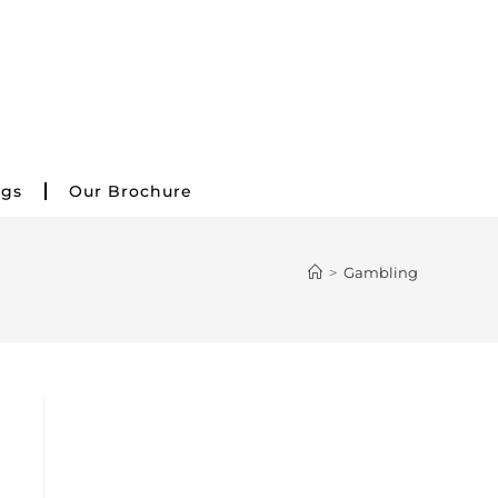
ogs
Our Brochure
>
Gambling