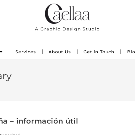
A Graphic Design Studio
Services
About Us
Get in Touch
Bl
ry
a – información útil