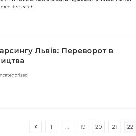
moment.Its search…
парсингу Львів: Переворот в
ництва
ncategorized
1
…
19
20
21
22