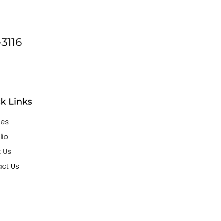
3116
k Links
ces
lio
 Us
ct Us