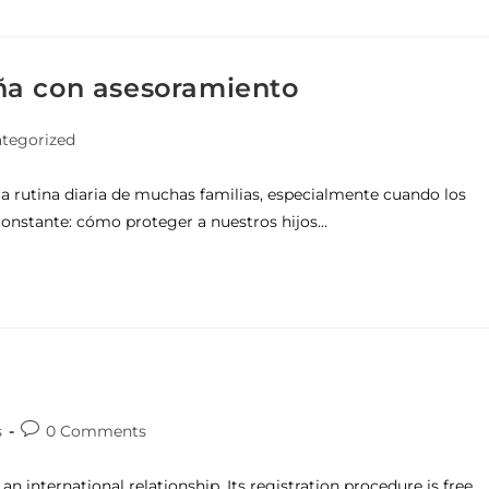
ña con asesoramiento
tegorized
 rutina diaria de muchas familias, especialmente cuando los
constante: cómo proteger a nuestros hijos…
s
0 Comments
an international relationship. Its registration procedure is free