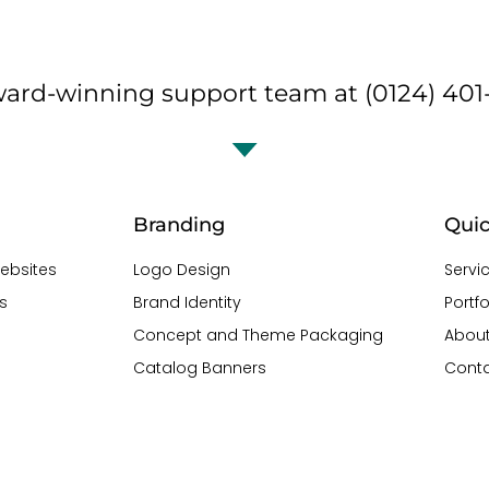
ward-winning support team at (0124) 401-
Branding
Quic
ebsites
Logo Design
Servi
s
Brand Identity
Portfo
Concept and Theme Packaging
About
Catalog Banners
Conta